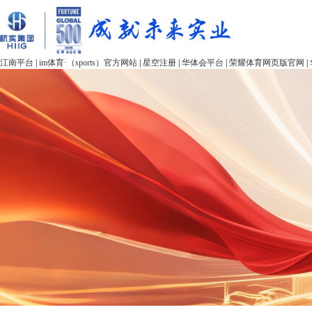
江南平台
|
im体育·（sports）官方网站
|
星空注册
|
华体会平台
|
荣耀体育网页版官网
|